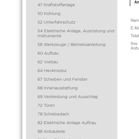
An
47 Kraftstoffanlage
50 Kühlung
Nam
52 Unterfahrschutz
E-Ma
54 Elektrische Anlage, Ausrüstung und
Tele
Instrumente
Ihre
58 Werkzeuge / Betriebsanleitung
Anfr
60 Aufbau
62 Vorbau
64 Heckmodul
67 Scheiben und Fenster
68 Innenausstattung
69 Verkleidung und Ausschlag
72 Türen
78 Schiebedach
82 Elektrische Anlage Aufbau
88 Anbauteile