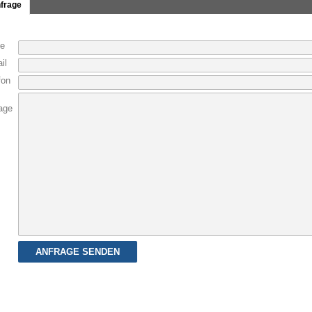
frage
e
il
fon
age