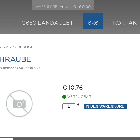
Anzahl:
0
€ 0,00
WARENKORB
G650 LANDAULET
6X6
KONTAKT
CK ZUR ÜBERSICHT
HRAUBE
elnummer
PR463330760
€
10,76
VERFÜGBAR
+
-