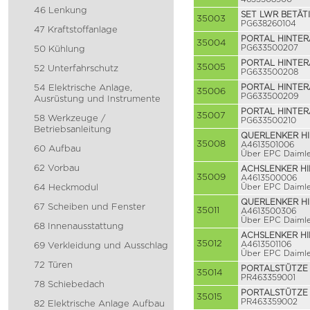
46 Lenkung
SET LWR BETÄT
35003
PG638260104
47 Kraftstoffanlage
PORTAL HINTERA
35004
PG633500207
50 Kühlung
PORTAL HINTER
35005
52 Unterfahrschutz
PG633500208
54 Elektrische Anlage,
PORTAL HINTER
35006
PG633500209
Ausrüstung und Instrumente
PORTAL HINTER
35007
58 Werkzeuge /
PG633500210
Betriebsanleitung
QUERLENKER HI
35008
A4613501006
60 Aufbau
Über EPC Daimle
62 Vorbau
ACHSLENKER HI
35009
A4613500006
64 Heckmodul
Über EPC Daimle
QUERLENKER HI
67 Scheiben und Fenster
35011
A4613500306
Über EPC Daimle
68 Innenausstattung
ACHSLENKER HI
35012
A4613501106
69 Verkleidung und Ausschlag
Über EPC Daimle
72 Türen
PORTALSTÜTZE 
35014
PR463359001
78 Schiebedach
PORTALSTÜTZE 
35015
PR463359002
82 Elektrische Anlage Aufbau