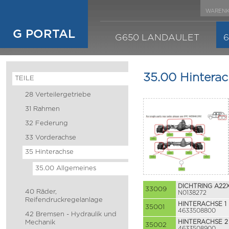
WARENK
G PORTAL
G650 LANDAULET
35.00 Hintera
TEILE
28 Verteilergetriebe
31 Rahmen
32 Federung
33 Vorderachse
35 Hinterachse
35.00 Allgemeines
DICHTRING A22X
33009
40 Räder,
N0138272
Reifendruckregelanlage
HINTERACHSE 1
35001
4633508800
42 Bremsen - Hydraulik und
Mechanik
HINTERACHSE 2
35002
4633508900