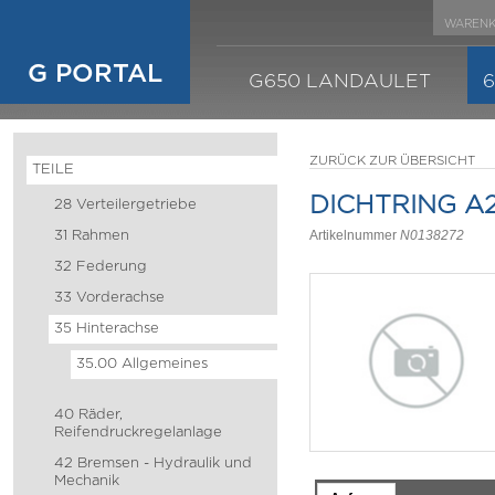
WARENK
G PORTAL
G650 LANDAULET
ZURÜCK ZUR ÜBERSICHT
TEILE
DICHTRING A2
28 Verteilergetriebe
31 Rahmen
Artikelnummer
N0138272
32 Federung
33 Vorderachse
35 Hinterachse
35.00 Allgemeines
40 Räder,
Reifendruckregelanlage
42 Bremsen - Hydraulik und
Mechanik