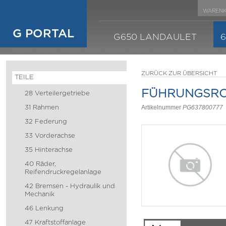
WARENK
G PORTAL
G650 LANDAULET
ZURÜCK ZUR ÜBERSICHT
TEILE
FÜHRUNGSRO
28 Verteilergetriebe
31 Rahmen
Artikelnummer
PG637800777
32 Federung
33 Vorderachse
35 Hinterachse
40 Räder,
Reifendruckregelanlage
42 Bremsen - Hydraulik und
Mechanik
46 Lenkung
47 Kraftstoffanlage